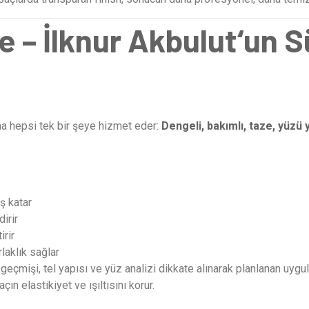
me
–
İlknur Akbulut
‘un
S
ma hepsi tek bir şeye hizmet eder:
Dengeli, bakımlı, taze, yüzü
ş katar
irir
irir
laklık sağlar
eçmişi, tel yapısı ve yüz analizi dikkate alınarak planlanan uygul
çın elastikiyet ve ışıltısını korur.