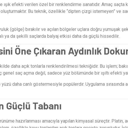
ve ışık efekti verilen özel bir renklendirme sanatıdır. Amaç saçta
oluşturmaktır. Bu teknik, özellikle “dipten çizgi istemeyen” ve s
oyuluk (gölge) bırakılır ve açılan bölgeler uçlara doğru yumuşak şe
 ya da şekilli saçlarda balyaj etkisi daha da güçlü hissedilir.
sini Öne Çıkaran Aydınlık Dok
ekilde daha açık tonlarla renklendirilmesi tekniğidir. Bu işlem; bakı
maç genel saç açma değil, sadece yüz bölümünde bir ışıltı efekti ya
de yüzü daha canlı göstermesiyle popülerdir. Uygulama sırasında aç
n Güçlü Tabanı
nüme hazırlanması amacıyla yapılan kimyasal süreçtir. Platin, açı
şlem, özellikle koyu tonlardan açık tonlara geçişte zorunludur. İş