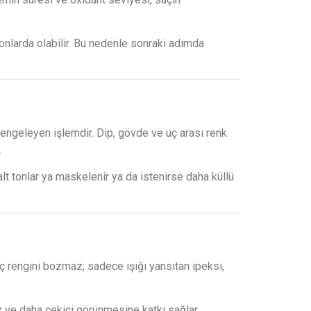
nlarda olabilir. Bu nedenle sonraki adımda
engeleyen işlemdir. Dip, gövde ve uç arası renk
.
t tonlar ya maskelenir ya da istenirse daha küllü
ç rengini bozmaz; sadece ışığı yansıtan ipeksi,
z ve daha çekici görünmesine katkı sağlar.