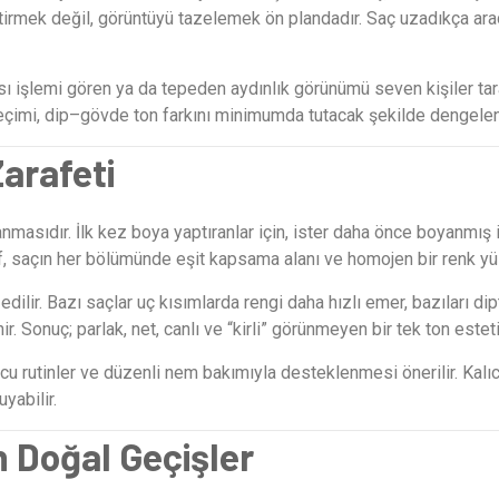
tirmek değil, görüntüyü tazelemek ön plandadır. Saç uzadıkça ar
 ısı işlemi gören ya da tepeden aydınlık görünümü seven kişiler ta
seçimi, dip–gövde ton farkını minimumda tutacak şekilde dengelen
arafeti
nmasıdır. İlk kez boya yaptıranlar için, ister daha önce boyanmı
f, saçın her bölümünde eşit kapsama alanı ve homojen bir renk yü
z edilir. Bazı saçlar uç kısımlarda rengi daha hızlı emer, bazıları 
. Sonuç; parlak, net, canlı ve “kirli” görünmeyen bir tek ton esteti
cu rutinler ve düzenli nem bakımıyla desteklenmesi önerilir. Kalıc
yabilir.
n Doğal Geçişler