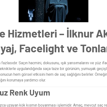
Hizmetleri – İlknur Ak
yaj, Facelight ve Tonl
a fazlasıdır. Saçın hacmini, dokusunu, ışık yansımalarını ve yüz i
tekniklerle uygulandığında saça taze bir görünüm, yumuşak geçişler
 sonucun hem görsel etkisini hem de saç sağlığını belirler. Örneği
ığını korumaya yardımcı olur.
suz Renk Uyum
nızca uzayan kök kısmın boyanması işlemidir. Amaç, mevcut saç 