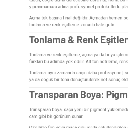
yıpranmaması adına profesyonel protokollerle plan
Açma tek başına final değildir. Açmadan hemen so
tonlama ve renk eşitleme zorunlu hale gelir.
Tonlama & Renk Eşitle
Tonlama ve renk eşitleme, açma ya da boya işlemi 
farkları bu adımda yok edilir. Alt ton nötrleme, re
Tonlama, aynı zamanda saçın daha profesyonel, soft
ya da soğuk bir tona dönüştürülerek net sonuç elde
Transparan Boya: Pigme
Transparan boya, saça yeni bir pigment yüklemeden
cam gibi bir görünüm sunar.
Özellikle fön veya maşa gibi ısıyla şekillendirile