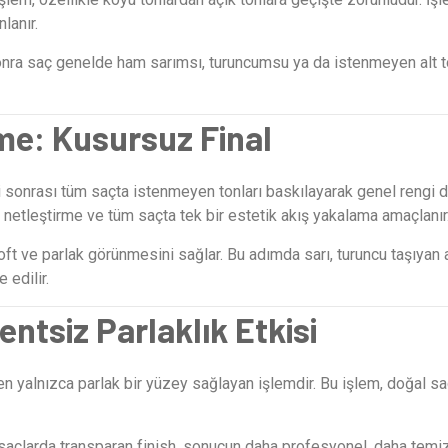
lanır.
nra saç genelde ham sarımsı, turuncumsu ya da istenmeyen alt to
me: Kusursuz Final
sonrası tüm saçta istenmeyen tonları baskılayarak genel rengi d
nk netleştirme ve tüm saçta tek bir estetik akış yakalama amaçlanır
 ve parlak görünmesini sağlar. Bu adımda sarı, turuncu taşıyan al
 edilir.
ntsiz Parlaklık Etkisi
 yalnızca parlak bir yüzey sağlayan işlemdir. Bu işlem, doğal sa
n saçlarda transparan finish, sonucun daha profesyonel, daha temi