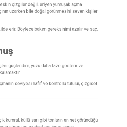
 keskin çizgiler değil, eriyen yumuşak açma
açının uzarken bile doğal görünmesini seven kişiler
kilde erir. Böylece bakım gereksinimi azalır ve saç,
unuş
şları güçlendirir, yüzü daha taze gösterir ve
kalamaktır.
manın seviyesi hafif ve kontrollü tutulur, çizgisel
k kumral, küllü sarı gibi tonların en net göründüğü
lemin süresi ve oxidant seviyesi, saçın