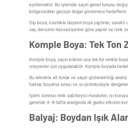
eşitlemektir. Bu işlemde saçın genel tonunu değiş
bölgesindeki geçişin doğal görünmesi hedeflenir.
Dip boya, özellikle düzenli boya yaptıran, sürekli
saç derisinin hassasiyetine göre yapılır ve renk 
Komple Boya: Tek Ton Z
Komple boya, saçın kökten uca tek bir renkle boya
isteyenler için uygulanabilir. Komple boyada hede
Bu teknikte alt tonlar ve saçın gözenekliliği anali
farklar, boyama sırası ve ısı protokolüyle dengelenir
İşlem sonrası renk sabitleyici maskeler, ısı koruyu
genelde 4–8 hafta aralığında ilk günkü etkisini koru
Balyaj: Boydan Işık Ala